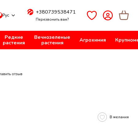
+380739538471
Рус
Перезвонить вам?
Редкие
Вечнозеленые
Агрохимия
Крупном
растения
растения
тавить отзыв
В желания