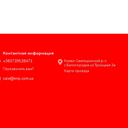
Контактная информация
+380739538471
Киево-Святошинский р-н
с.Белогородка ул.Троицкая 3а
Перезвонить вам?
Карта проезда
sale@knip.com.ua