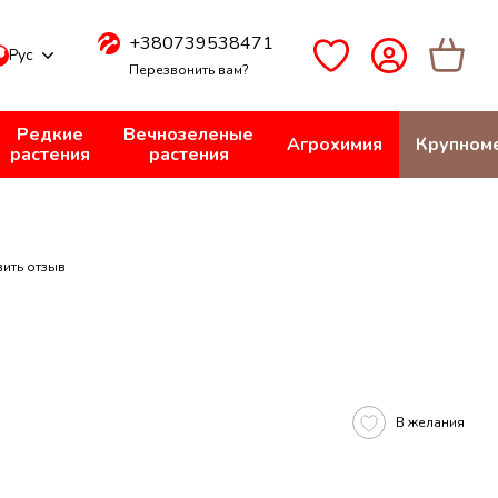
+380739538471
Рус
Перезвонить вам?
Редкие
Вечнозеленые
Агрохимия
Крупном
растения
растения
вить отзыв
В желания