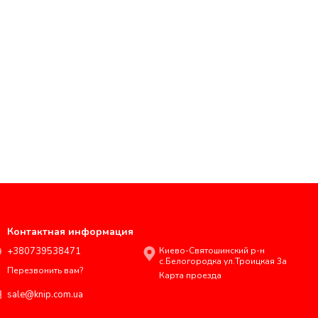
Контактная информация
+380739538471
Киево-Святошинский р-н
с.Белогородка ул.Троицкая 3а
Перезвонить вам?
Карта проезда
sale@knip.com.ua