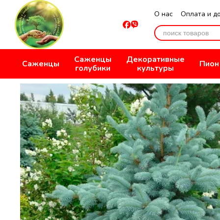
Перейти к основному контенту
О нас
Оплата и д
Отзывы о магази
Саженцы
Декоративные
Саженцы
Пион
голубики
культуры