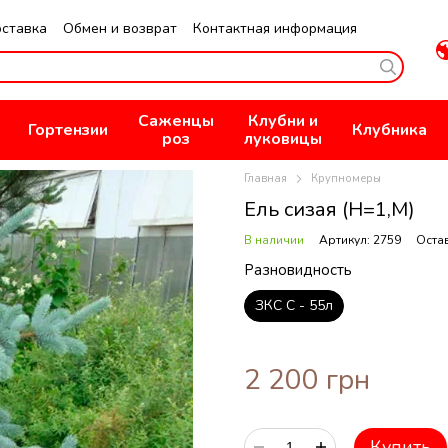
оставка
Обмен и возврат
Контактная информация
не
Публичная оферта
Политика конфиденциальности
Саженцы
Клубни и
Гортензии
Клубника
роз
луковицы
Главная
Крупномеры
Ель сизая (Н=1,М)
В наличии
Артикул: 2759
Оста
Разновидность
ЗКС С - 55л
2 200 грн
Купить