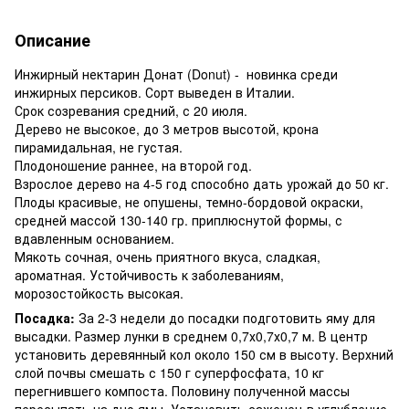
Описание
Инжирный нектарин Донат (Donut) - новинка среди
инжирных персиков. Сорт выведен в Италии.
Срок созревания средний, с 20 июля.
Дерево не высокое, до 3 метров высотой, крона
пирамидальная, не густая.
Плодоношение раннее, на второй год.
Взрослое дерево на 4-5 год способно дать урожай до 50 кг.
Плоды красивые, не опушены, темно-бордовой окраски,
средней массой 130-140 гр. приплюснутой формы, с
вдавленным основанием.
Мякоть сочная, очень приятного вкуса, сладкая,
ароматная. Устойчивость к заболеваниям,
морозостойкость высокая.
Посадка:
За 2-3 недели до посадки подготовить яму для
высадки. Размер лунки в среднем 0,7х0,7х0,7 м. В центр
установить деревянный кол около 150 см в высоту. Верхний
слой почвы смешать с 150 г суперфосфата, 10 кг
перегнившего компоста. Половину полученной массы
пересыпать на дно ямы. Установить саженец в углубление,