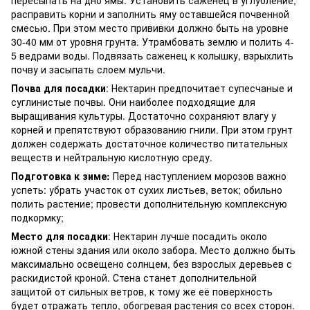
расправить корни и заполнить яму оставшейся почвенной
смесью. При этом место прививки должно быть на уровне
30-40 мм от уровня грунта. Утрамбовать землю и полить 4-
5 ведрами воды. Подвязать саженец к колышку, взрыхлить
почву и засыпать слоем мульчи.
Почва для посадки
: Нектарин предпочитает супесчаные и
суглинистые почвы. Они наиболее подходящие для
выращивания культуры. Достаточно сохраняют влагу у
корней и препятствуют образованию гнили. При этом грунт
должен содержать достаточное количество питательных
веществ и нейтральную кислотную среду.
Подготовка к зиме:
Перед наступлением морозов важно
успеть: убрать участок от сухих листьев, веток; обильно
полить растение; провести дополнительную комплексную
подкормку;
Место для посадки
: Нектарин лучше посадить около
южной стены здания или около забора. Место должно быть
максимально освещено солнцем, без взрослых деревьев с
раскидистой кроной. Стена станет дополнительной
защитой от сильных ветров, к тому же её поверхность
будет отражать тепло, обогревая растения со всех сторон.