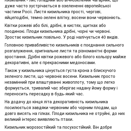
дуже часто зустрічається в озелененні європейської
частини Росії. Листя кизильника прості, чергові,
яйцеподібні, темно-зелені влітку, восени вони червоніють.
Квітки рожеві або білі, дрібні, в кистях, щитках або
поодинокі. Плоди кизильника дрібні, чорні чи червоні.
Зростає кизильник повільно. У роді налічується 40 видів.
Головною привабливістю кизильників є поєднання сильного
розгалуження, оригінальне листя та різноманітні форми
зростання. Дрібні квітки рожевого або білого кольору майже
декоративні, але є прекрасними медоносами.
Також у кизильника цінується густа крона з блискучого
зеленого листя, що червоніє восени. Кизильник просто
незамінний при влаштуванні живоплоту, тому що легко
формується, тривалий час зберігає надану йому форму і
переносить пересадку в будь-який час.
На додачу до кінця літа декоративність кизильника
посилюється завдяки червоним або чорним плодам, що
довго висять на гілках. Плоди кизильника не отруйні, до них
великий інтерес виявляють птахи.
Кизильник морозостійкий та посухостійкий. Він добре