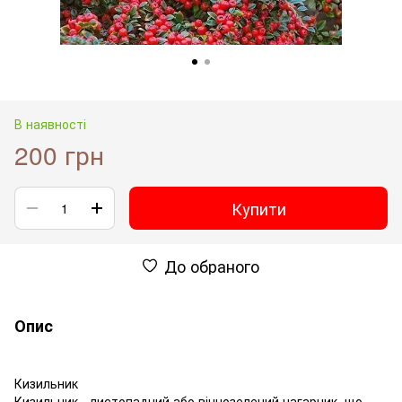
В наявності
200 грн
Купити
До обраного
Опис
Кизильник
Кизильник - листопадний або вічнозелений чагарник, що