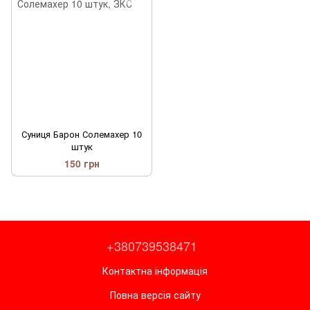
Суниця Барон Солемахер 10
штук
150 грн
+380739538471
Контактна інформація
Повна версія сайту