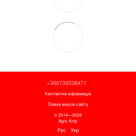
+380739538471
Контактна інформація
Повна версія сайту
© 2014—2026
Agro Knip
Рус
Укр