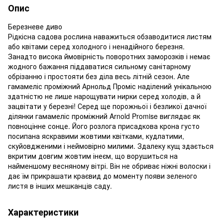
Опис
Березневе диво
Рідкісна садова рослина наважиться обзаводитися листям
або квітами серед холодного і ненадійного березня.
Занадто висока ймовірність поворотних заморозків і немає
жодного бажання піддаватися сильному санітарному
обрізанню і простояти без діла весь літній сезон. Але
гамамеліс проміжний Арнольд Проміс наділений унікальною
здатністю не лише нарощувати нирки серед холодів, а й
зацвітати у березні! Серед ще порожньої і безликої дачної
ділянки гамамеліс проміжний Arnold Promise виглядає як
повноцінне сонце. Його розлога присадкова крона густо
посипана яскравими жовтими квітками, кудлатими,
скуйовдженими і неймовірно милими. Здалеку кущ здається
вкритим довгим жовтим інеєм, що ворушиться на
найменшому весняному вітрі. Він не обриває ніжні волоски і
дає їм прикрашати краєвид до моменту появи зеленого
листя в інших мешканців саду.
Характеристики