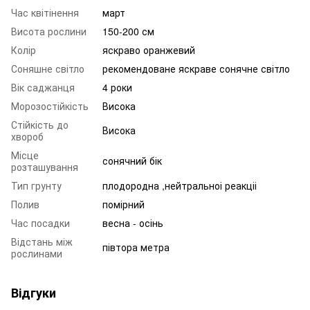
Час квітінення
март
Висота рослини
150-200 см
Колір
яскраво оранжевий
Соняшне світло
рекомендоване яскраве сонячне світло
Вік саджанця
4 роки
Морозостійкість
Висока
Стійкість до
Висока
хвороб
Місце
сонячний бік
розташування
Тип грунту
плодородна ,нейтральноі реакціі
Полив
помірний
Час посадки
весна - осінь
Відстань між
півтора метра
рослинами
Відгуки