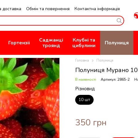
а доставка
Обмін та повернення
Контактна інформація
зин
Публична Оферта
Саджанці
Клубні та
Гортензіі
Полуниця
троянд
цибулини
Головна
Полуниця
Полуниця Мурано 10
В наявності
Артикул: 2865-2
Н
Різновид
10 шт
350 грн