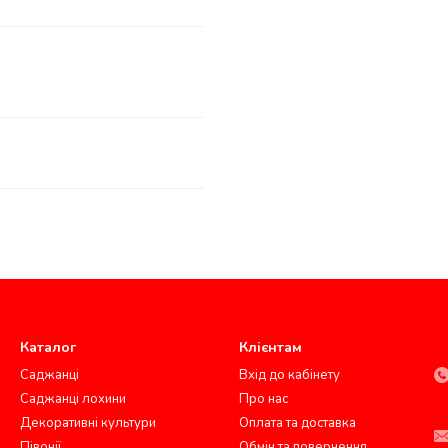
Каталог
Клієнтам
Саджанці
Вхід до кабінету
Саджанці лохини
Про нас
Декоративні культури
Оплата та доставка
Півонії
Обмін та повернення