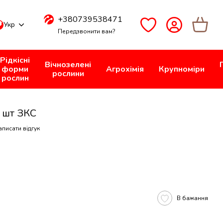
+380739538471
Укр
Передзвонити вам?
Рідкісні
Вічнозелені
форми
Агрохімія
Крупноміри
рослини
рослин
 шт ЗКС
аписати відгук
В бажання