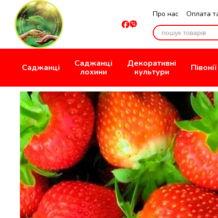
Перейти до основного контенту
Про нас
Оплата т
Відгуки про мага
Саджанці
Декоративні
Саджанці
Півонії
лохини
культури