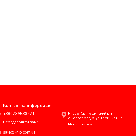
Контактна інформація
+380739538471
Киево-Святошинский р-н
с.Белогородка ул.Троицкая 3а
Передзвонити вам?
Мапа проїзду
sale@knip.com.ua