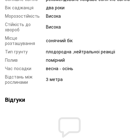
Вік саджанця
два роки
Морозостійкість
Висока
Стійкість до
Висока
хвороб
Місце
сонячний бік
розташування
Тип грунту
плодородна ,нейтральноі реакціі
Полив
помірний
Час посадки
весна - осінь
Відстань між
3 метра
рослинами
Відгуки