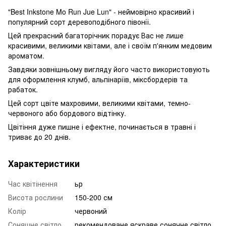
"Best Inkstone Mo Run Jue Lun" - неймовірно красивий і
популярний сорт деревоподібного півонії.
Цей прекрасний багаторічник порадує Вас не лише
красивими, великими квітами, але і своїм п'янким медовим
ароматом.
Завдяки зовнішньому вигляду його часто використовують
для оформлення клумб, альпінаріїв, міксбордерів та
рабаток.
Цей сорт цвіте махровими, великими квітами, темно-
червоного або бордового відтінку.
Цвітіння дуже пишне і ефектне, починається в травні і
триває до 20 днів.
Характеристики
Час квітінення
ьр
Висота рослини
150-200 см
Колір
червоний
Соняшне світло
рекомендоване яскраве сонячне світло