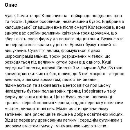
Опис
Бузок Пам'ять про Колесникова - найкраще поєднання ціна
та якість. Цілком особливий, незвичайний бузок. Відібрана з
калошинської спадщини вже після смерті Колесникова, вона
здивує вас своїми великими квітками-трояндочками, що
зберігають свою форму до повного відцвітання. Бузок фото
не передає всієї краси суцвіття. Аромат бузку тонкий та
вишуканий. Суцвіття великі, формуються з двох
широкопірамідальних, трохи розріджених мітелок, що
розходяться під великим кутом один від одного. Кущі
середньої висоти, широкі. Висота 3 м, ширина 3,5м. Бутони
кремові; квітки: чисто-білі, великі, до 3 см, махрові – з трьох
віночків, з легким ароматом; пелюстки овальні,
піднімаються та закривають центр; квітки при цьому
нагадують бутони поліантових троянд і зберігають таку
форму до кінця цвітіння. Цвіте бузок рясно, наприкінці
травня - першій половині червня, віддає перевагу сонячним
місцям, виносить півтінь. Може рости при значному
затіненні, але рясно цвіте лише на добре освітлених місцях.
Віддає перевагу дренованим легким і середнім суглинкам з
високим вмістом гумусу і мінімальною кислотністю.