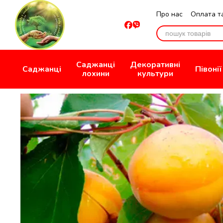
Перейти до основного контенту
Про нас
Оплата т
Відгуки про мага
Саджанці
Декоративні
Саджанці
Півонії
лохини
культури