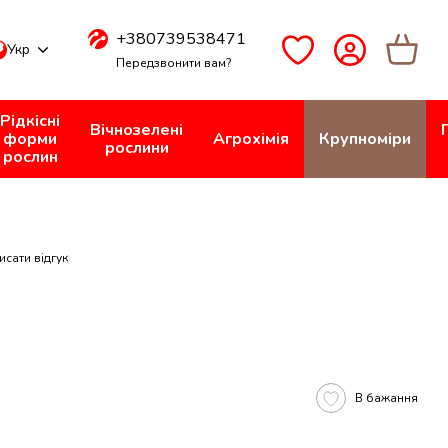
+380739538471
Укр
Передзвонити вам?
Рідкісні
Вічнозелені
форми
Агрохімія
Крупноміри
рослини
рослин
исати відгук
В бажання