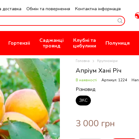
а доставка
Обмін та повернення
Контактна інформація
зин
Публична Оферта
Саджанці
Клубні та
Гортензіі
Полуниця
троянд
цибулини
Головна
Крупноміри
Апріум Хані Річ
В наявності
Артикул: 1224
Нап
Різновид
ЗКС
3 000 грн