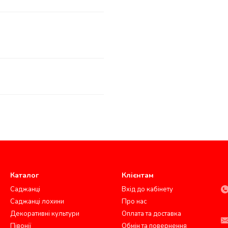
Каталог
Клієнтам
Саджанці
Вхід до кабінету
Саджанці лохини
Про нас
Декоративні культури
Оплата та доставка
Півонії
Обмін та повернення