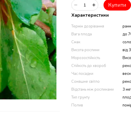
Купити
Характеристики
Термін дозрівання
ранн
Вага плода
до 7
Смак
сол
Висота рослини
від 
Морозостійкість
Вис
Стійкість до хвороб
реко
Час посадки
весна
Соняшне світло
реко
Відстань між рослинами
3 ме
Тип грунту
плод
Полив
помі