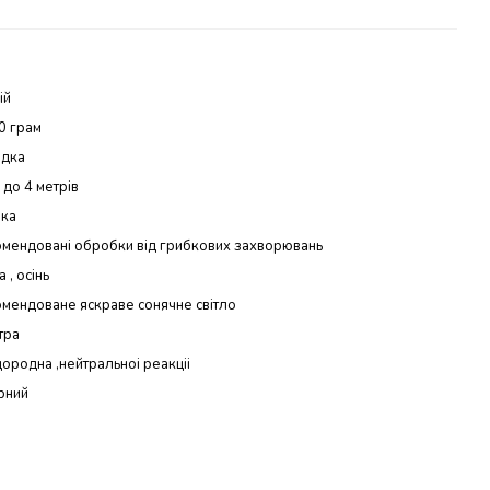
ій
0 грам
одка
3 до 4 метрів
ока
мендовані обробки від грибкових захворювань
 , осінь
мендоване яскраве сонячне світло
тра
ородна ,нейтральноі реакціі
рний