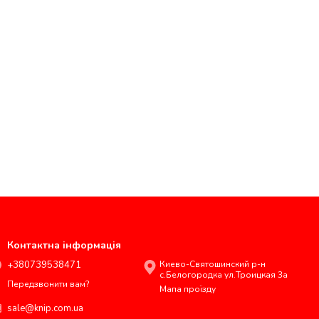
Контактна інформація
+380739538471
Киево-Святошинский р-н
с.Белогородка ул.Троицкая 3а
Передзвонити вам?
Мапа проїзду
sale@knip.com.ua