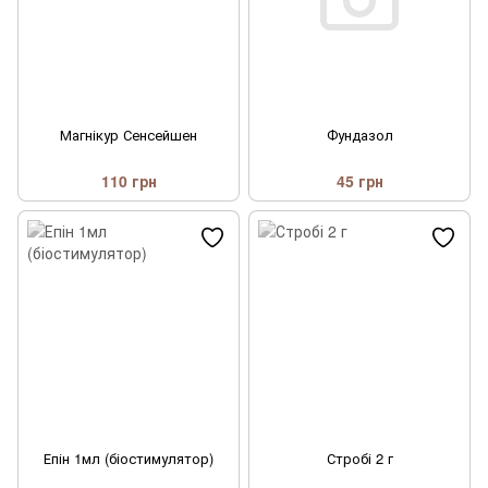
Магнікур Сенсейшен
Фундазол
110 грн
45 грн
Епін 1мл (біостимулятор)
Стробі 2 г