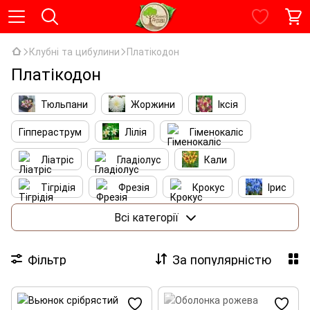
Клубні та цибулини
Платікодон
Платікодон
Тюльпани
Жоржини
Іксія
Гіппераструм
Лілія
Гіменокаліс
Ліатріс
Гладіолус
Кали
Тігрідія
Фрезія
Крокус
Ірис
Лютіки
Нарциси
Бегонія
Всі категорії
Агапантус
Альстромерія
Маки
Фільтр
За популярністю
Платікодон
Каладіум
Люпін
Єремурус
Фрітілларія
Канни