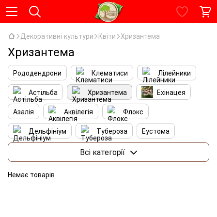
Декоративні культури
Квіти
Хризантема
Хризантема
Рододендрони
Клематиси
Лілейники
Астільба
Хризантема
Ехінацея
Азалія
Аквілегія
Флокс
Дельфініум
Тубероза
Еустома
Пеларгонія
Чемерники
Камелія
Всі категорії
Герань
Сімейство Верескових
Немає товарів
Ромашки
Примула