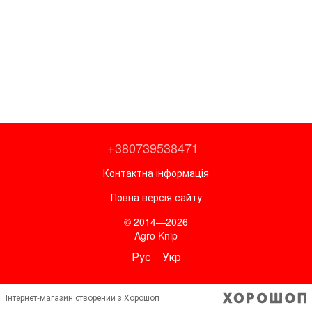
+380739538471
Контактна інформація
Повна версія сайту
© 2014—2026
Agro Knip
Рус
Укр
Інтернет-магазин створений з Хорошоп