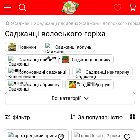
Саджанці
Саджанці плодових
Саджанці волоського горіх
Саджанці волоського горіха
Новинки
Саджанці яблунь
Саджанці сливи
Саджанці персику
Колоновидні саджанці
Саджанці нектарину
Саджанці абрикосу
Саджанці груш
Саджанці вишні
Саджанці черешні
Всі категорії
Саджанці фундука
Алича
Фільтр
За популярністю
Саджанці шовковиці
Саджанці волоського горіха
Саджанці айви