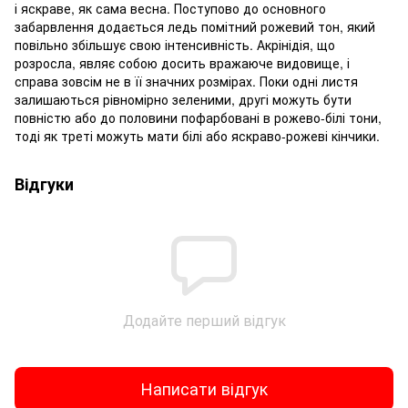
і яскраве, як сама весна. Поступово до основного
забарвлення додається ледь помітний рожевий тон, який
повільно збільшує свою інтенсивність. Акрінідія, що
розросла, являє собою досить вражаюче видовище, і
справа зовсім не в її значних розмірах. Поки одні листя
залишаються рівномірно зеленими, другі можуть бути
повністю або до половини пофарбовані в рожево-білі тони,
тоді як треті можуть мати білі або яскраво-рожеві кінчики.
Відгуки
Додайте перший відгук
Написати відгук