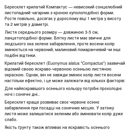
Бересклет крилатий Компактус — невисокий сонцелюбний
листопадний чагарник з кроною куполоподібної форми.
Росте повільно, досягає у дорослому віці 1 метра у висоту
та 2 метрів у діаметрі.
Листя середнього розміру — довжиною 3-5 см,
ланцетоподібної форми. Влітку листя має звичне для
людського ока зелене забарвлення, проте восени колір
змінюється на червоний, малиновий помаранчевий чи інші
подібні відтінки.
Крилатий бересклет (Euonymus alatus *Compactus*) зазвичай
відомий своєю яскраво-червоною осінньою листяною
окраскою. Однак, він не завжди змінює колір листя восени
настільки ефектно, і це може залежати від кількох факторів:
Для найяскравішого осіннього кольору потрібні прохолодні
ночі і сонячні дні..
Бересклет краще розвиває своє червоне осіннє
забарвлення при посадці на сонячних місцях. У затінку
листя може залишатися зеленим або змінювати колір дуже
слабо.
Якість ґрунту також впливає на яскравість осіннього