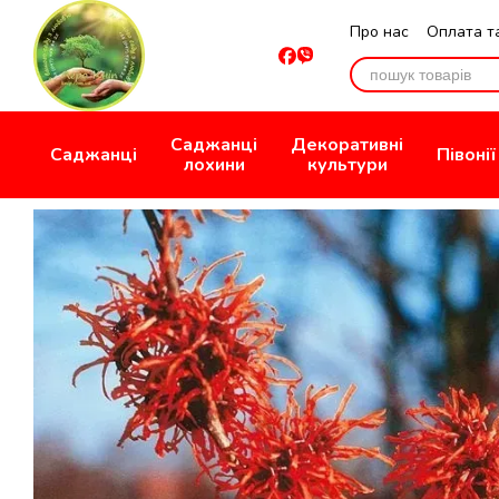
Перейти до основного контенту
Про нас
Оплата т
Відгуки про мага
Саджанці
Декоративні
Саджанці
Півонії
лохини
культури