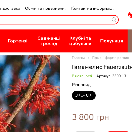
а доставка
Обмін та повернення
Контактна інформація
зин
Публична Оферта
Саджанці
Клубні та
Гортензіі
Полуниця
троянд
цибулини
Головна
Рідкісні форми рослин
Гамамелис Feuerzaub
В наявності
Артикул: 3390-131
Різновид
ЗКС- 8 Л
3 800 грн