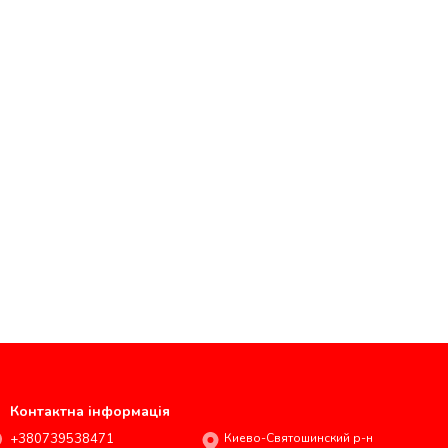
Контактна інформація
+380739538471
Киево-Святошинский р-н