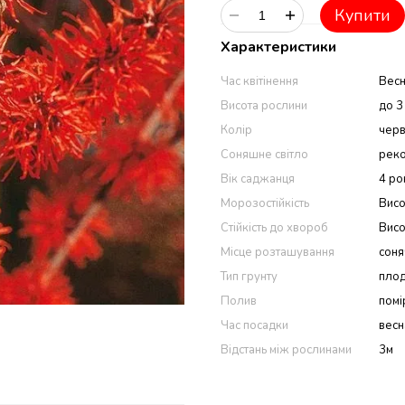
Купити
Характеристики
Час квітінення
Вес
Висота рослини
до 3
Колір
чер
Соняшне світло
реко
Вік саджанця
4 ро
Морозостійкість
Вис
Стійкість до хвороб
Вис
Місце розташування
соня
Тип грунту
плод
Полив
помі
Час посадки
весна
Відстань між рослинами
3м