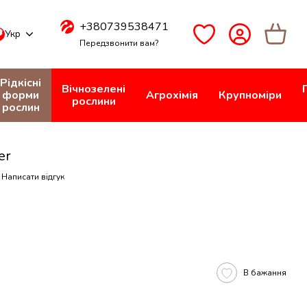
+380739538471
Укр
Передзвонити вам?
Рідкісні
Вічнозелені
форми
Агрохімія
Крупноміри
рослини
рослин
er
Написати відгук
В бажання