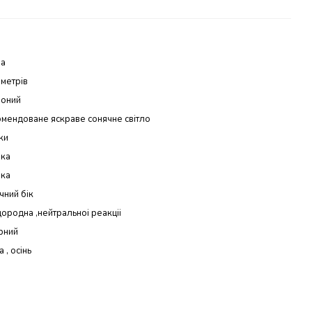
на
 метрів
воний
мендоване яскраве сонячне світло
ки
ока
ока
чний бік
ородна ,нейтральноі реакціі
рний
 , осінь