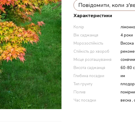
Повідомити, коли з'я
Характеристики
Колір
лімонно
Вік саджанця
4 роки
Морозостійкість
Висока
Стійкість до хвороб
рекоме
Місце розташування
сонячни
Висота саджанця
60-80 
Глибина посадки
им
Тип грунту
плодоро
Полив
помірн
Час посадки
весна , 