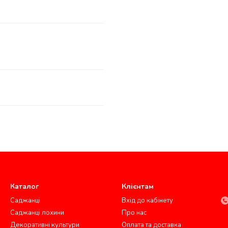
Каталог
Клієнтам
Саджанці
Вхід до кабінету
Саджанці лохини
Про нас
Декоративні культури
Оплата та доставка