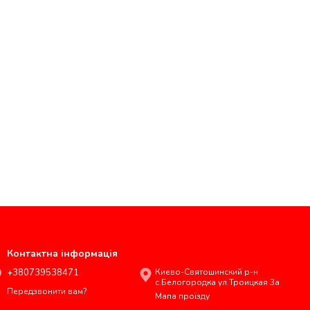
Контактна інформація
+380739538471
Киево-Святошинский р-н
с.Белогородка ул.Троицкая 3а
Передзвонити вам?
Мапа проїзду