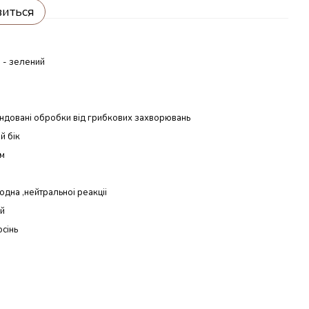
виться
 - зелений
ндовані обробки від грибкових захворювань
й бік
см
дна ,нейтральноі реакціі
ий
осінь