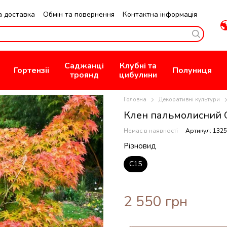
а доставка
Обмін та повернення
Контактна інформація
зин
Публична Оферта
Саджанці
Клубні та
Гортензіі
Полуниця
троянд
цибулини
Головна
Декоративні культури
Клен пальмолисний 
Немає в наявності
Артикул: 1325
Різновид
С15
2 550 грн