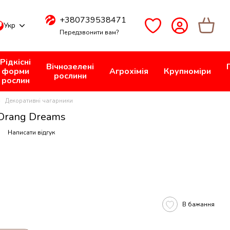
+380739538471
Укр
Передзвонити вам?
Рідкісні
Вічнозелені
форми
Агрохімія
Крупноміри
рослини
рослин
Декоративні чагарники
Orang Dreams
Написати відгук
В бажання