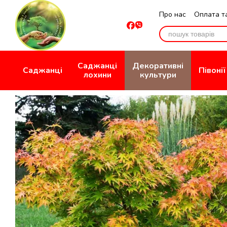
Перейти до основного контенту
Про нас
Оплата т
Відгуки про мага
Саджанці
Декоративні
Саджанці
Півонії
лохини
культури