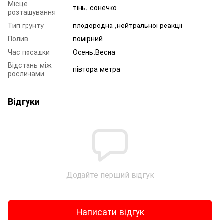
Місце
тінь, сонечко
розташування
Тип грунту
плодородна ,нейтральноі реакціі
Полив
помірний
Час посадки
Осень,Весна
Відстань між
півтора метра
рослинами
Відгуки
Додайте перший відгук
Написати відгук