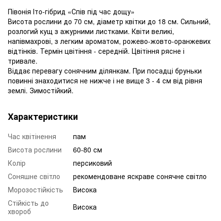
Півонія Іто-гібрид «Спів під час дощу»
Висота рослини до 70 см, діаметр квітки до 18 см. Сильний,
розлогий кущ з ажурними листками. Квіти великі,
напівмахрові, з легким ароматом, рожево-жовто-оранжевих
відтінків. Термін цвітіння - середній. Цвітіння рясне і
тривале.
Віддає перевагу сонячним ділянкам. При посадці бруньки
повинні знаходитися не нижче і не вище 3 - 4 см від рівня
землі. Зимостійкий.
Характеристики
Час квітінення
пам
Висота рослини
60-80 см
Колір
персиковий
Соняшне світло
рекомендоване яскраве сонячне світло
Морозостійкість
Висока
Стійкість до
Висока
хвороб