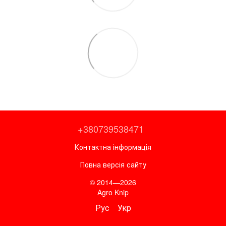
+380739538471
Контактна інформація
Повна версія сайту
© 2014—2026
Agro Knip
Рус
Укр