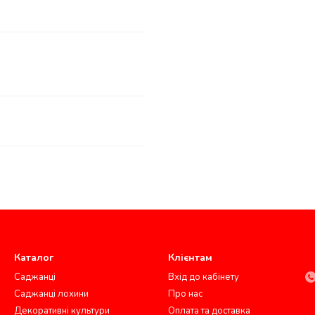
Каталог
Клієнтам
Саджанці
Вхід до кабінету
Саджанці лохини
Про нас
Декоративні культури
Оплата та доставка