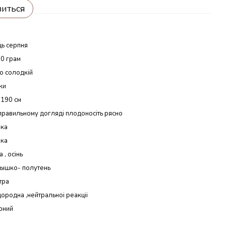
виться
ць серпня
0 грам
о солодкій
ки
190 см
правильному догляді плодоносіть рясно
ока
ока
 , осінь
ышко- полутень
тра
ородна ,нейтральноі реакціі
рний