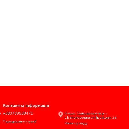
Контактна інформація
+380739538471
Киево-Святошинский р-н
с.Белогородка ул.Троицкая 3а
Передзвонити вам?
Мапа проїзду