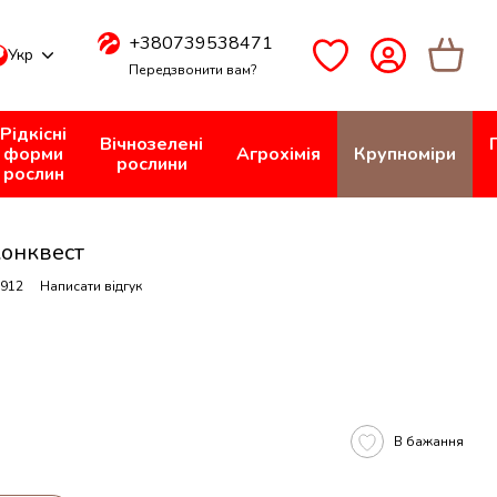
+380739538471
Укр
Передзвонити вам?
Рідкісні
Вічнозелені
форми
Агрохімія
Крупноміри
рослини
рослин
Конквест
9912
Написати відгук
В бажання