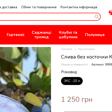
а доставка
Обмін та повернення
Контактна інформація
зин
Публична Оферта
Саджанці
Клубні та
Гортензіі
Полуниця
троянд
цибулини
Головна
Крупноміри
Слива без косточки 
Немає в наявності
Артикул: 999
Різновид
ЗКС -20 л
1 250 грн