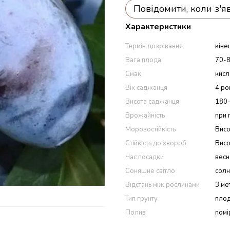
Повідомити, коли з'я
Характеристики
Термін дозрівання
кіне
Вага плода
70-8
Смак
кисл
Вік саджанця
4 ро
Висота саджанця
180-
Врожайність
при 
Морозостійкість
Вис
Стійкість до хвороб
Вис
Час посадки
весна
Соняшне світло
солн
Відстань між рослинами
3 ме
Тип грунту
плод
Полив
помі