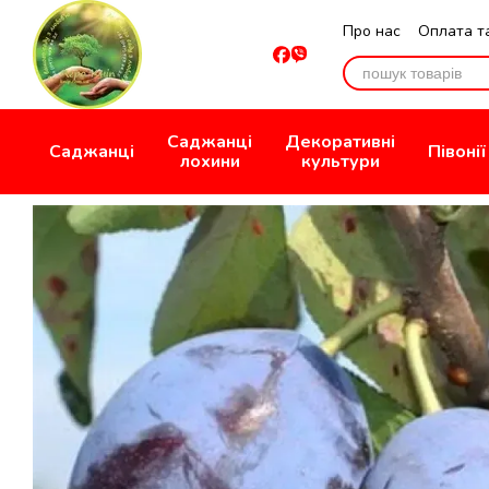
Перейти до основного контенту
Про нас
Оплата т
Відгуки про мага
Саджанці
Декоративні
Саджанці
Півонії
лохини
культури