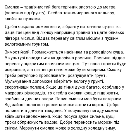
Смолка – трав'янистий багаторічник висотою до метра
(залежно від ґрунту). Стебла темно-червоного кольору,
клейкі за вузлами.
Дрібні яскраво-рожеві квіти, зібрані у витончене суцвіття.
Зацвітає цей вид ліхнісу наприкінці травня та цвіте близько
півтора місяця. Віддає перевагу світлим місцям з пухким
вологоємним грунтом.
Зимостійкий. Розмножується насінням та розподілом куща.
У культурі поводиться як дворічна рослина. Рослина віддає
перевагу відкритим сонячним місцям. Тут вона і цвісти буде
яскравіше, а в півтіні цвітіння може бути мізерним. Смолку
треба регулярно прополювати, розпушувати ґрунт.
Мульчування допоможе зберігати вологу у ґрунті,
скоротивши поливи. Якщо цвітіння дуже багато, особливо у
махрових різновидів, то стебла смолки краще підв'язати,
зробивши для них опори. Полив смолки має бути помірним.
Від зайвої вологості рослина може загнити корінь. Добре
поливати її двічі на тиждень. У посушливу погоду можна
збільшити зволоження. Якщо посуха дуже сильна, кущі
трохи обприскують водою. Добре переносить морози під
снігом. Мерзнути смолка може в холодну холодну зиму.