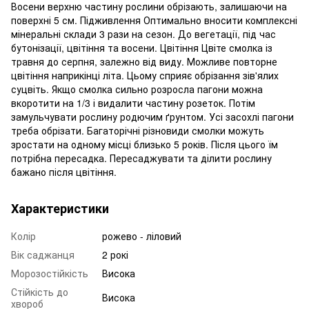
Восени верхню частину рослини обрізають, залишаючи на
поверхні 5 см. Підживлення Оптимально вносити комплексні
мінеральні склади 3 рази на сезон. До вегетації, під час
бутонізації, цвітіння та восени. Цвітіння Цвіте смолка із
травня до серпня, залежно від виду. Можливе повторне
цвітіння наприкінці літа. Цьому сприяє обрізання зів'ялих
суцвіть. Якщо смолка сильно розросла пагони можна
вкоротити на 1/3 і видалити частину розеток. Потім
замульчувати рослину родючим ґрунтом. Усі засохлі пагони
треба обрізати. Багаторічні різновиди смолки можуть
зростати на одному місці близько 5 років. Після цього їм
потрібна пересадка. Пересаджувати та ділити рослину
бажано після цвітіння.
Характеристики
Колір
рожево - ліловий
Вік саджанця
2 рокі
Морозостійкість
Висока
Стійкість до
Висока
хвороб