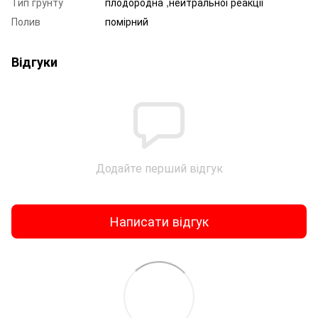
Тип грунту
плодородна ,нейтральноі реакціі
Полив
помірний
Відгуки
Додайте перший відгук
Написати відгук