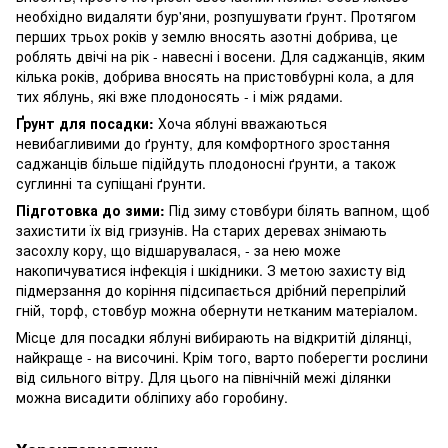
необхідно видаляти бур'яни, розпушувати ґрунт. Протягом
перших трьох років у землю вносять азотні добрива, це
роблять двічі на рік - навесні і восени. Для саджанців, яким
кілька років, добрива вносять на пристовбурні кола, а для
тих яблунь, які вже плодоносять - і між рядами.
Ґрунт для посадки:
Хоча яблуні вважаються
невибагливими до ґрунту, для комфортного зростання
саджанців більше підійдуть плодоносні ґрунти, а також
суглинні та супіщані ґрунти.
Підготовка до зими:
Під зиму стовбури білять вапном, щоб
захистити їх від гризунів. На старих деревах знімають
засохлу кору, що відшарувалася, - за нею може
накопичуватися інфекція і шкідники. З метою захисту від
підмерзання до коріння підсипається дрібний перепрілий
гній, торф, стовбур можна обернути нетканим матеріалом.
Місце для посадки яблуні вибирають на відкритій ділянці,
найкраще - на височині. Крім того, варто поберегти рослини
від сильного вітру. Для цього на північній межі ділянки
можна висадити обліпиху або горобину.