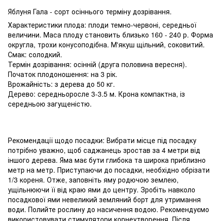
Яблуня Гала - сорт осіннього терміну дозрівання.
Характеристики плода: плоди темно-червоні, середньої
величини. Маса плоду становить близько 160 - 240 р. Форма
округла, трохи конусоподібна. М'якуш щільний, соковитий.
Смак: солодкий.
Термін дозрівання: осінній (друга половина вересня).
Початок плодоношення: на 3 рік.
Врожайність: з дерева до 50 кг.
Дерево: середньоросле 3-3.5 м. Крона компактна, із
середньою загущеністю.
Рекомендації щодо посадки: Вибрати місце під посадку
потрібно уважно, щоб саджанець зростав за 4 метри від
іншого дерева. Яма має бути глибока та широка приблизно
метр на метр. Приступаючи до посадки, необхідно обрізати
1/3 кореня. Отже, заповніть яму родючою землею,
ущільнюючи її від краю ями до центру. Зробіть навколо
посадкової ями невеликий земляний борт для утримання
води. Полийте рослину до насичення водою. Рекомендуємо
використовувати стимулятори корнеутворення. Після