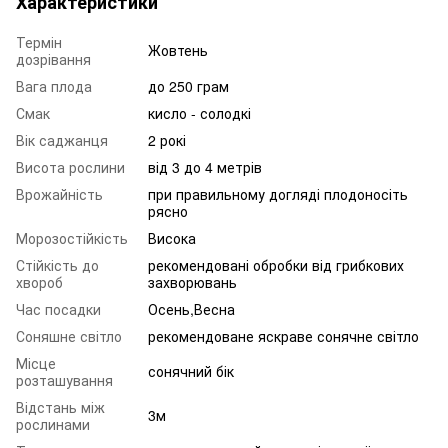
Характеристики
Термін
Жовтень
дозрівання
Вага плода
до 250 грам
Смак
кисло - солодкі
Вік саджанця
2 рокі
Висота рослини
від 3 до 4 метрів
Врожайність
при правильному догляді плодоносіть
рясно
Морозостійкість
Висока
Стійкість до
рекомендовані обробки від грибкових
хвороб
захворювань
Час посадки
Осень,Весна
Соняшне світло
рекомендоване яскраве сонячне світло
Місце
сонячний бік
розташування
Відстань між
3м
рослинами