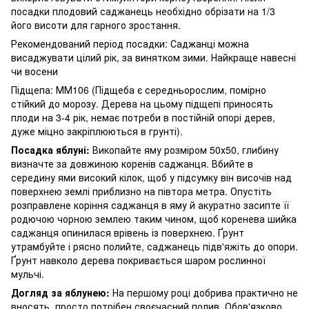
посадки плодовий саджанець необхідно обрізати на 1/3
його висоти для гарного зростання.
Рекомендований період посадки: Саджанці можна
висаджувати цілий рік, за винятком зими. Найкраще навесні
чи восени
Підщепа: ММ106 (Підщеба є середньорослим, помірно
стійкий до морозу. Дерева на цьому підщепі приносять
плоди на 3-4 рік, немає потреби в постійній опорі дерев,
дуже міцно закріплюються в грунті).
Посадка яблуні:
Викопайте яму розміром 50х50, глибину
визначте за довжиною коренів саджанця. Вбийте в
середину ями високий кілок, щоб у підсумку він височів над
поверхнею землі приблизно на півтора метра. Опустіть
розправлене коріння саджанця в яму й акуратно засипте її
родючою чорною землею таким чином, щоб коренева шийка
саджанця опинилася врівень із поверхнею. Ґрунт
утрамбуйте і рясно полийте, саджанець підв'яжіть до опори.
Ґрунт навколо дерева покривається шаром рослинної
мульчі.
Догляд за яблунею:
На першому році добрива практично не
вносять, просто потрібен своєчасний полив. Обов'язково