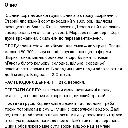
Опис
Осінній сорт азійської груші осіннього строку дозрівання.
Старий японський сорт виведений у 1889 році (шляхом
схрещування Asahi х Kimizukawase). Дерева стійкі до різних
захворювань (Erwinia amylovora). Морозостійкий сорт. Сорт
дуже врожайний, схильний до перезавантаження.
ПЛОДИ:
зовні схожі на яблуко, але смак – як у груші. Плоди
масою 180-300 г, круглої або кругло-зплющеної форми.
Шкірка тонка, міцна, бронзова, з сіро-білими точками.
М’якоть білого кольору, солодка, щільна, середньої
соковитості, ароматна. В холодильнику плоди зберігаються
до 5 місяців. В підвалі – 2-3 тижні.
ЧАС ПЛОДОНОШЕННЯ:
I- II дек. вересня.
ПЕРЕВАГИ СОРТУ:
азіатський смак, незвичайні плоди,
імунітет до основних захворювань, високий врожай.
Посадка груші:
Кореневище деревця до посадки треба
трохи потримати в суміші глини з коров'яком і водою. Далі
саджанець обережно поміщають у лунку, засинають і трохи
втоптують землю навколо нього. Пам'ятайте, що коренева
шийка обов'язково має бути трохи вищою над землею,