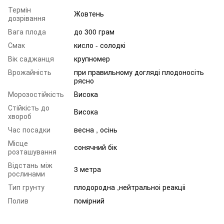
Термін
Жовтень
дозрівання
Вага плода
до 300 грам
Смак
кисло - солодкі
Вік саджанця
крупномер
Врожайність
при правильному догляді плодоносіть
рясно
Морозостійкість
Висока
Стійкість до
Висока
хвороб
Час посадки
весна , осінь
Місце
сонячний бік
розташування
Відстань між
3 метра
рослинами
Тип грунту
плодородна ,нейтральноі реакціі
Полив
помірний