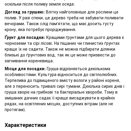
оскільки після поливу земля осяде.
Догляд за грушею:
Влітку найголовніше для рослини це
полив. У разі спеки, це дерево треба не забувати поливати
вечорами. Також слід пам'ятати, що має досить густу
крону, яка потребує проріджування.
Ґрунт для посадки:
Кращими ґрунтами для цього дерева є
чорноземи та сірі лісові. На піщаних чи глинистих ґрунтах
краще їх не садити. Також не можна підбирати ділянки
близькі до ґрунтових вод, так як це може призвести до
загнивання кореневища.
Місце для посадки:
Груша відрізняється декількома
особливостями. Культура відноситься до світлолюбних.
Терпелива до підвищеного вмісту вологи у районі кореня,
але з переносить тривалі сирі тумани. Декілька сирих днів і
груша хворіє на грибкові та бактеріальні хвороби. Тому в
змішаних дачних садах її краще висаджувати в крайніх
рядах, на освітлених місцях, доступних вітрам (але не
протягам).
Характеристики