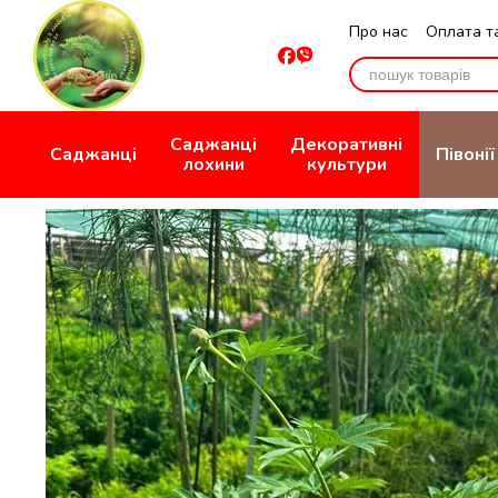
Перейти до основного контенту
Про нас
Оплата т
Відгуки про мага
Саджанці
Декоративні
Саджанці
Півонії
лохини
культури