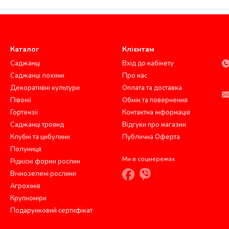
Каталог
Клієнтам
Саджанці
Вхід до кабінету
Саджанці лохини
Про нас
Декоративні культури
Оплата та доставка
Півонії
Обмін та повернення
Гортензіі
Контактна інформація
Саджанці троянд
Відгуки про магазин
Клубні та цибулини
Публична Оферта
Полуниця
Ми в соцмережах
Рідкісні форми рослин
Вічнозелені рослини
Агрохімія
Крупноміри
Подарунковий сертифікат