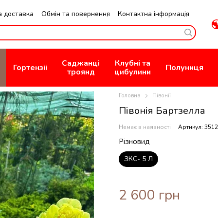
а доставка
Обмін та повернення
Контактна інформація
зин
Публична Оферта
Саджанці
Клубні та
Гортензіі
Полуниця
троянд
цибулини
Головна
Півонії
Півонія Бартзелла
Немає в наявності
Артикул: 3512
Різновид
ЗКС- 5 Л
2 600 грн