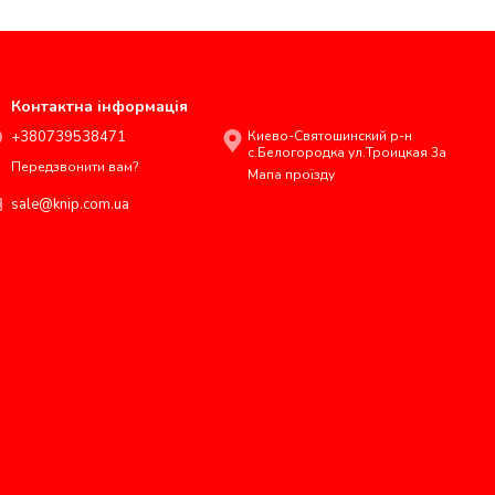
Контактна інформація
+380739538471
Киево-Святошинский р-н
с.Белогородка ул.Троицкая 3а
Передзвонити вам?
Мапа проїзду
sale@knip.com.ua