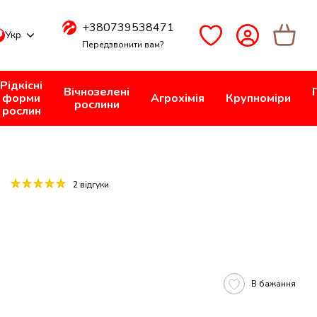
+380739538471
Укр
Передзвонити вам?
Рідкісні
Вічнозелені
форми
Агрохімія
Крупноміри
рослини
рослин
2 відгуки
В бажання