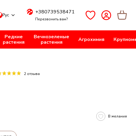
+380739538471
Рус
Перезвонить вам?
Редкие
Вечнозеленые
Агрохимия
Крупном
растения
растения
2 отзыва
В желания