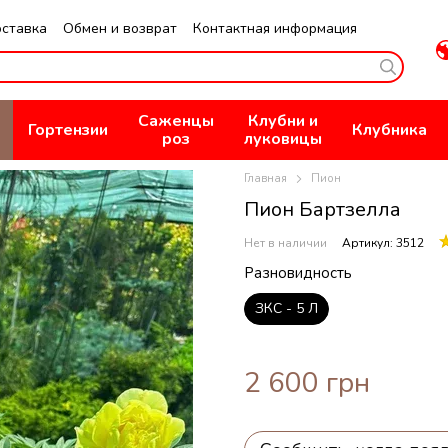
оставка
Обмен и возврат
Контактная информация
не
Публичная оферта
Политика конфиденциальности
Саженцы
Клубни и
Гортензии
Клубника
роз
луковицы
Главная
Пион
Пион Бартзелла
Нет в наличии
Артикул: 3512
Разновидность
ЗКС - 5 Л
2 600 грн