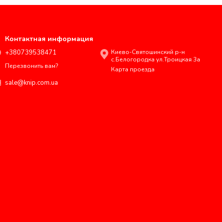
Контактная информация
+380739538471
Киево-Святошинский р-н
с.Белогородка ул.Троицкая 3а
Перезвонить вам?
Карта проезда
sale@knip.com.ua