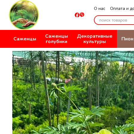
Перейти к основному контенту
О нас
Оплата и д
Отзывы о магази
Саженцы
Декоративные
Саженцы
Пион
голубики
культуры