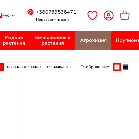
+380739538471
Рус
Перезвонить вам?
Редкие
Вечнозеленые
Агрохимия
Крупном
растения
растения
Отображение:
и
сначала дешевле
по названию