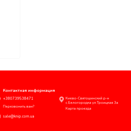
Контактная информация
+380739538471
Киево-Святошинский р-н
с.Белогородка ул.Троицкая 3а
Перезвонить вам?
Карта проезда
sale@knip.com.ua