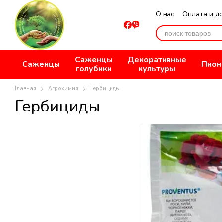
Перейти к основному контенту
О нас
Оплата и д
Отзывы о магази
Саженцы
Декоративные
Саженцы
Пион
голубики
культуры
Главная
Агрохимия
Гербициды
Гербициды