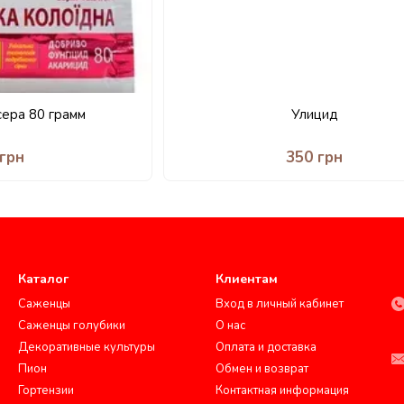
сера 80 грамм
Улицид
 грн
350 грн
Каталог
Клиентам
Саженцы
Вход в личный кабинет
Саженцы голубики
О нас
Декоративные культуры
Оплата и доставка
Пион
Обмен и возврат
Гортензии
Контактная информация