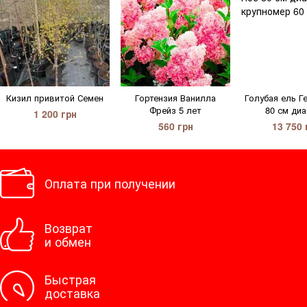
Кизил привитой Семен
Гортензия Ванилла
Голубая ель Г
Фрейз 5 лет
80 см ди
1 200 грн
560 грн
13 750 
Оплата при получении
Возврат
и обмен
Быстрая
доставка