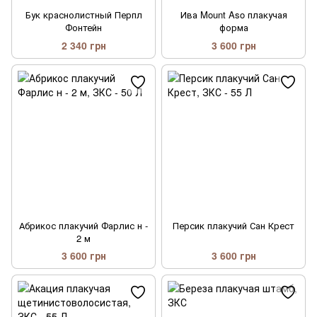
Бук краснолистный Перпл
Ива Mount Aso плакучая
Фонтейн
форма
2 340 грн
3 600 грн
Абрикос плакучий Фарлис н -
Персик плакучий Сан Крест
2 м
3 600 грн
3 600 грн