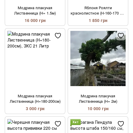
Модрина плакучая
Яблоня Роялти
Лиственница (Н= 1.5м)
краснолистное (Н-160-170 СМ
)
16 000 грн
1 850 грн
Модрина плакучая
Модрина плакучая
Лиственница (Н=180-200см)
Лиственница (Н= 2м)
3 000 грн
10 000 грн
Хит