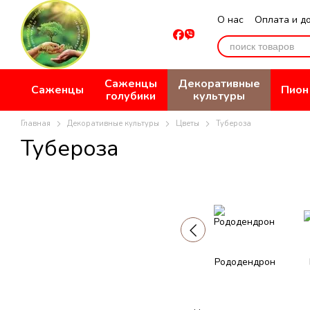
Перейти к основному контенту
О нас
Оплата и д
Отзывы о магази
Саженцы
Декоративные
Саженцы
Пион
голубики
культуры
Главная
Декоративные культуры
Цветы
Тубероза
Тубероза
Рододендрон