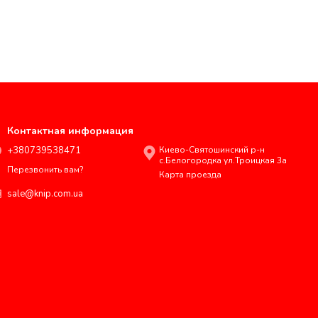
Контактная информация
+380739538471
Киево-Святошинский р-н
с.Белогородка ул.Троицкая 3а
Перезвонить вам?
Карта проезда
sale@knip.com.ua