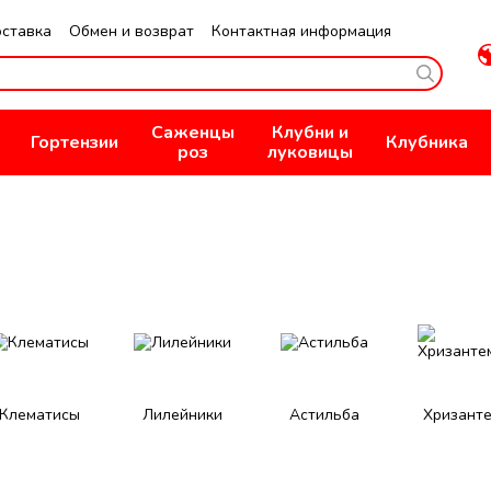
оставка
Обмен и возврат
Контактная информация
не
Публичная оферта
Политика конфиденциальности
Саженцы
Клубни и
Гортензии
Клубника
роз
луковицы
Клематисы
Лилейники
Астильба
Хризант