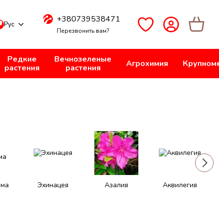
+380739538471
Рус
Перезвонить вам?
Редкие
Вечнозеленые
Агрохимия
Крупном
растения
растения
ема
Эхинацея
Азалия
Аквилегия