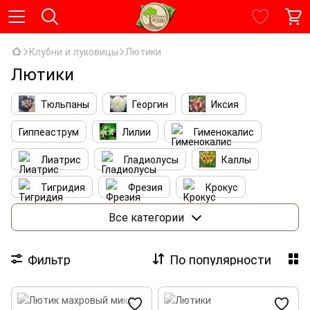
Клубни и луковицы
Лютики
Лютики
Тюльпаны
Георгин
Иксия
Гиппеаструм
Лилии
Гименокалис
Лиатрис
Гладиолусы
Каллы
Тигридия
Фрезия
Крокус
Ирис
Лютики
Нарциссы
Все категории
Бегония
Агапантус
Альстромерия
Фильтр
По популярности
Маки
Платикодон
Каладиум
Люпин
Эремурус
Фритиллярия