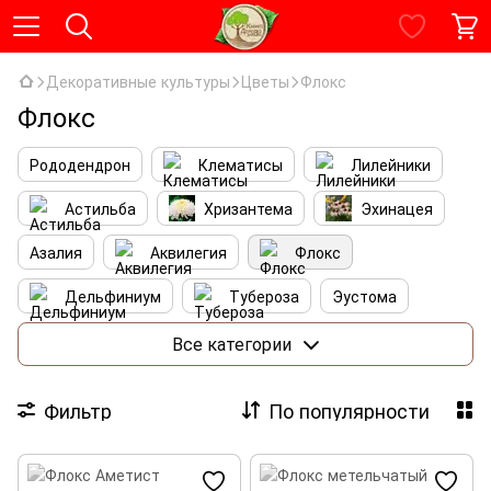
Декоративные культуры
Цветы
Флокс
Флокс
Рододендрон
Клематисы
Лилейники
Астильба
Хризантема
Эхинацея
Азалия
Аквилегия
Флокс
Дельфиниум
Тубероза
Эустома
Пеларгония
Морозники
Камелия
Все категории
Герань
Семейство Вересковых
Фильтр
По популярности
Ромашки
Примула