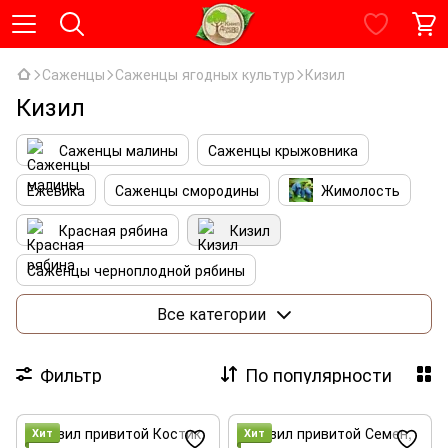
Саженцы
Саженцы ягодных культур
Кизил
Кизил
Саженцы малины
Саженцы крыжовника
Ежевика
Саженцы смородины
Жимолость
Красная рябина
Кизил
Саженцы черноплодной рябины
Саженцы рябины
Виноград
Все категории
Саженцы клубники
Фильтр
По популярности
Хит
Хит