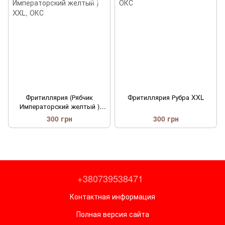
Канни
Фритиллярия (Рябчик
Фритиллярия Рубра XXL
Императорский желтый )
XXL
300 грн
300 грн
+380739538471
Контактная информация
Полная версия сайта