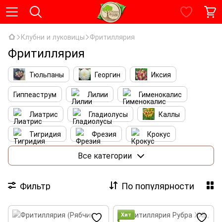
Клубни и луковицы
Фритиллярия
Фритиллярия
Тюльпаны
Георгин
Иксия
Гиппеаструм
Лилии
Гименокалис
Лиатрис
Гладиолусы
Каллы
Тигридия
Фрезия
Крокус
Ирис
Лютики
Нарциссы
Все категории
Бегония
Агапантус
Альстромерия
Фильтр
По популярности
Маки
Платикодон
Каладиум
Люпин
Эремурус
Фритиллярия
Хит