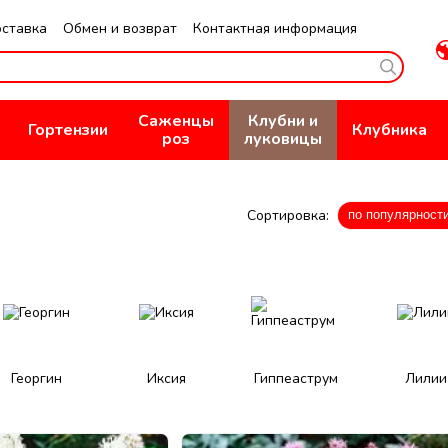
оставка
Обмен и возврат
Контактная информация
не
Публичная оферта
Политика конфиденциальности
Саженцы
Клубни и
Гортензии
Клубника
роз
луковицы
Сортировка:
по популярност
Георгин
Иксия
Гиппеаструм
Лилии