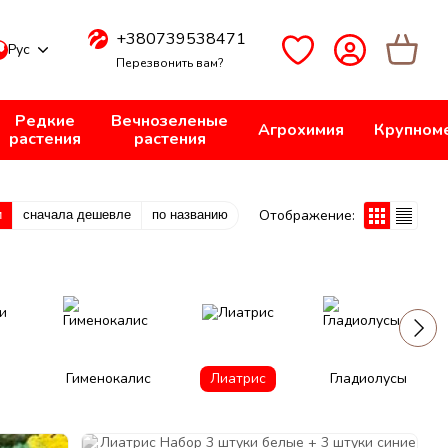
+380739538471
Рус
Перезвонить вам?
Редкие
Вечнозеленые
Агрохимия
Крупном
растения
растения
Отображение:
и
сначала дешевле
по названию
Гименокалис
Лиатрис
Гладиолусы