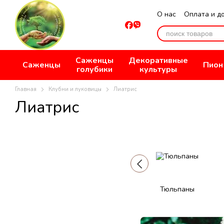
Перейти к основному контенту
О нас
Оплата и д
Отзывы о магази
Саженцы
Декоративные
Саженцы
Пион
голубики
культуры
Главная
Клубни и луковицы
Лиатрис
Лиатрис
Тюльпаны