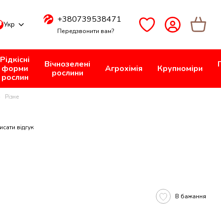
+380739538471
Укр
Передзвонити вам?
Рідкісні
Вічнозелені
форми
Агрохімія
Крупноміри
рослини
рослин
Різне
исати відгук
В бажання