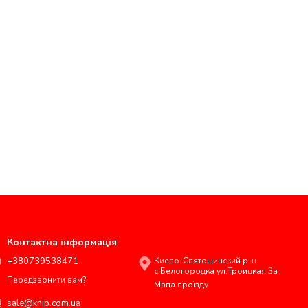
Контактна інформація
+380739538471
Киево-Святошинский р-н
с.Белогородка ул.Троицкая 3а
Передзвонити вам?
Мапа проїзду
sale@knip.com.ua