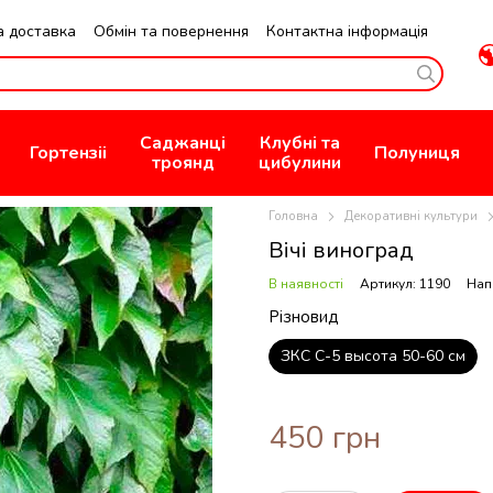
а доставка
Обмін та повернення
Контактна інформація
зин
Публична Оферта
Саджанці
Клубні та
Гортензіі
Полуниця
троянд
цибулини
Головна
Декоративні культури
Вічі виноград
В наявності
Артикул: 1190
Нап
Різновид
ЗКС С-5 высота 50-60 см
450 грн