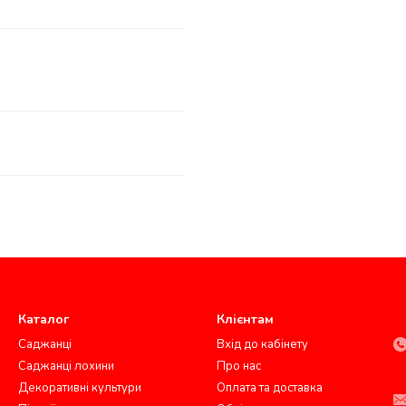
Каталог
Клієнтам
Саджанці
Вхід до кабінету
Саджанці лохини
Про нас
Декоративні культури
Оплата та доставка