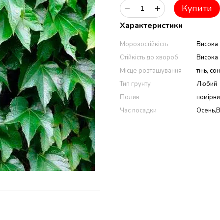
Купити
Характеристики
Морозостійкість
Висока
Стійкість до хвороб
Висока
Місце розташування
тінь, со
Тип грунту
Любий
Полив
помірн
Час посадки
Осень,