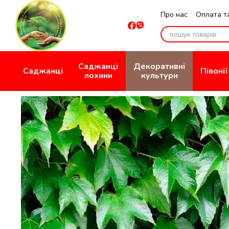
Перейти до основного контенту
Про нас
Оплата т
Відгуки про мага
Саджанці
Декоративні
Саджанці
Півонії
лохини
культури