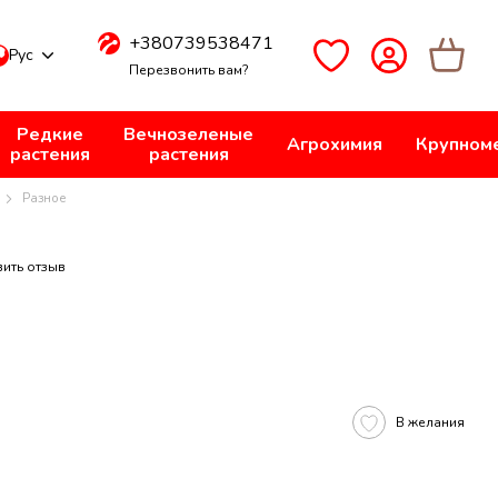
+380739538471
Рус
Перезвонить вам?
Редкие
Вечнозеленые
Агрохимия
Крупном
растения
растения
Разное
вить отзыв
В желания