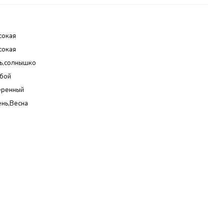
сокая
сокая
нь,солнышко
бой
еренный
нь,Весна