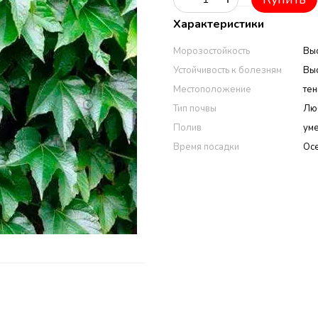
Характеристики
Морозостойкость
Вы
Устойчивость к болезням
Вы
Местоположение
те
Тип почвы
Лю
Полив
ум
Время посадки
Осе