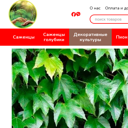
Перейти к основному контенту
О нас
Оплата и д
Отзывы о магази
Саженцы
Декоративные
Саженцы
Пион
голубики
культуры