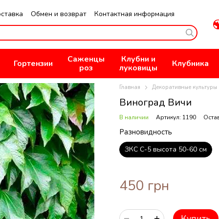
оставка
Обмен и возврат
Контактная информация
не
Публичная оферта
Политика конфиденциальности
Саженцы
Клубни и
Гортензии
Клубника
роз
луковицы
Главная
Декоративные культуры
Виноград Вичи
В наличии
Артикул: 1190
Оста
Разновидность
ЗКС С-5 высота 50-60 см
450 грн
Купить