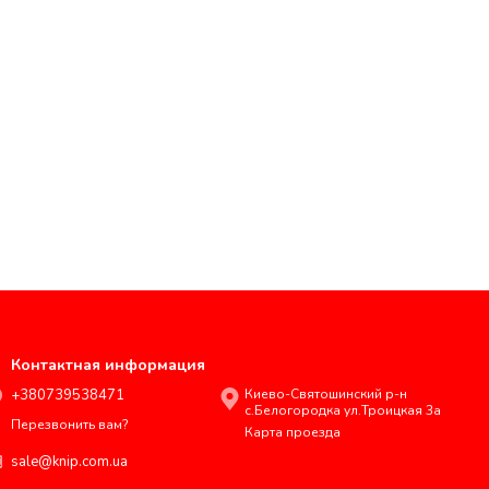
Контактная информация
+380739538471
Киево-Святошинский р-н
с.Белогородка ул.Троицкая 3а
Перезвонить вам?
Карта проезда
sale@knip.com.ua