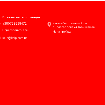
Контактна інформація
+380739538471
Киево-Святошинский р-н
с.Белогородка ул.Троицкая 3а
Передзвонити вам?
Мапа проїзду
sale@knip.com.ua