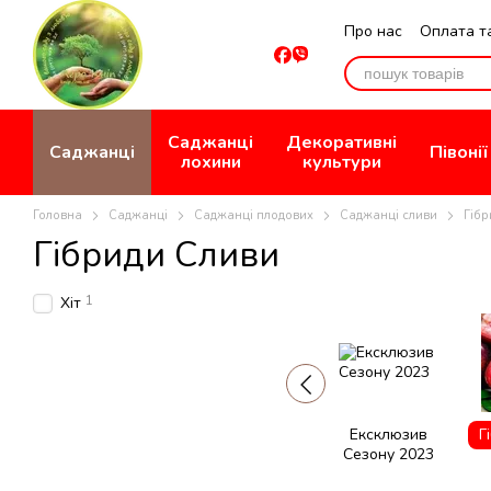
Перейти до основного контенту
Про нас
Оплата т
Відгуки про мага
Саджанці
Декоративні
Саджанці
Півонії
лохини
культури
Головна
Саджанці
Саджанці плодових
Саджанці сливи
Гібр
Гібриди Сливи
1
Хіт
Ексклюзив
Г
Сезону 2023