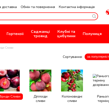
а доставка
Обмін та повернення
Контактна інформація
зин
Публична Оферта
Саджанці
Клубні та
Гортензіі
Полуниця
троянд
цибулини
иди Сливи
Сортування:
за популярніс
ібриди Сливи
Діплоіди
Колоновидні
Раньог
сливи
сливи
термін
дозріван