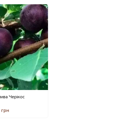
лива Черікос
 грн