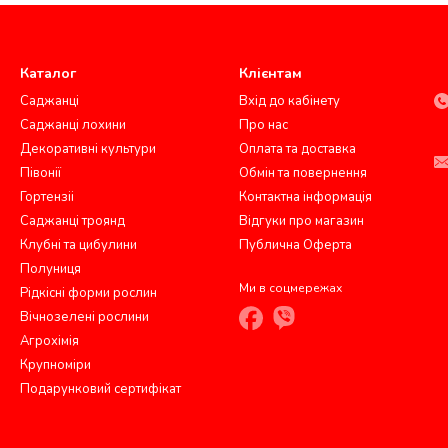
Каталог
Клієнтам
Саджанці
Вхід до кабінету
Саджанці лохини
Про нас
Декоративні культури
Оплата та доставка
Півонії
Обмін та повернення
Гортензіі
Контактна інформація
Саджанці троянд
Відгуки про магазин
Клубні та цибулини
Публична Оферта
Полуниця
Ми в соцмережах
Рідкісні форми рослин
Вічнозелені рослини
Агрохімія
Крупноміри
Подарунковий сертифікат