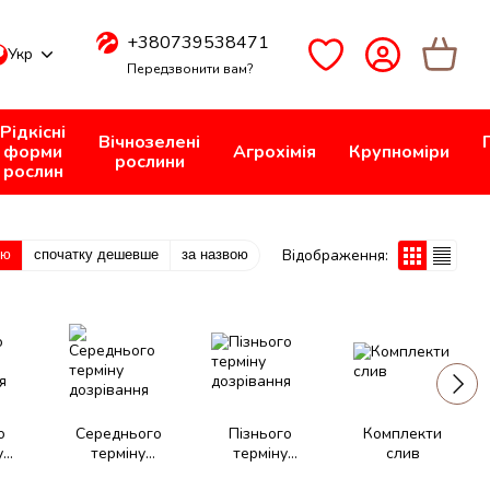
+380739538471
Укр
Передзвонити вам?
Рідкісні
Вічнозелені
форми
Агрохімія
Крупноміри
рослини
рослин
Відображення:
тю
спочатку дешевше
за назвою
о
Середнього
Пізнього
Комплекти
у
терміну
терміну
слив
ня
дозрівання
дозрівання