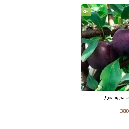
Хіт
Діплоідна с
380