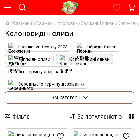
Саджанці
Саджанці плодових
Саджанці сливи
Колоновид
Колоновидні сливи
Ексклюзив Сезону 2023
Гібриди Сливи
Діплоіди сливи
Колоновидні сливи
Ранього терміну дозрівання
Середнього терміну дозрівання
Пізнього терміну дозрівання
Всі категорії
Комплекти слив
Фільтр
За популярністю