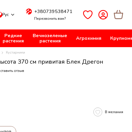
+380739538471
Рус
Перезвонить вам?
Редкие
Вечнозеленые
Агрохимия
Крупном
растения
растения
Кустарники
ысота 370 см привитая Блек Дрегон
ставить отзыв
В желания
вится