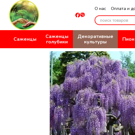
Перейти к основному контенту
О нас
Оплата и д
Отзывы о магази
Саженцы
Декоративные
Саженцы
Пион
голубики
культуры