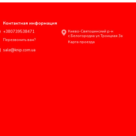
Контактная информация
+380739538471
Киево-Святошинский р-н
с.Белогородка ул.Троицкая 3а
Перезвонить вам?
Карта проезда
sale@knip.com.ua