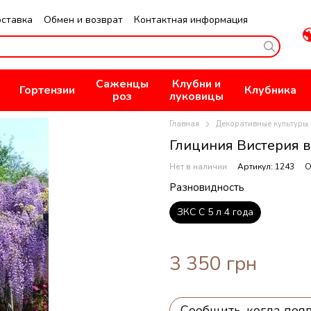
оставка
Обмен и возврат
Контактная информация
не
Публичная оферта
Политика конфиденциальности
Саженцы
Клубни и
Гортензии
Клубника
роз
луковицы
Главная
Декоративные культуры
Глициния Вистерия в
Нет в наличии
Артикул: 1243
О
Разновидность
ЗКС С 5 л 4 года
3 350 грн
Сообщить, когда поя