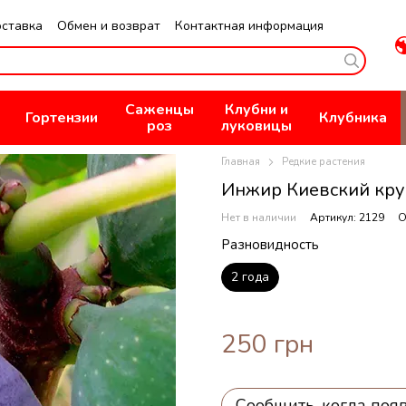
оставка
Обмен и возврат
Контактная информация
не
Публичная оферта
Политика конфиденциальности
Саженцы
Клубни и
Гортензии
Клубника
роз
луковицы
Главная
Редкие растения
Инжир Киевский кр
Нет в наличии
Артикул: 2129
О
Разновидность
2 года
250 грн
Сообщить, когда поя