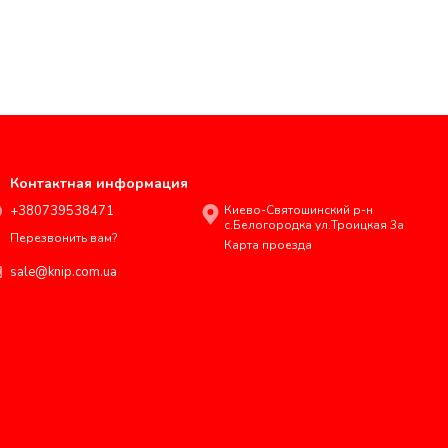
Контактная информация
+380739538471
Киево-Святошинский р-н
с.Белогородка ул.Троицкая 3а
Перезвонить вам?
Карта проезда
sale@knip.com.ua