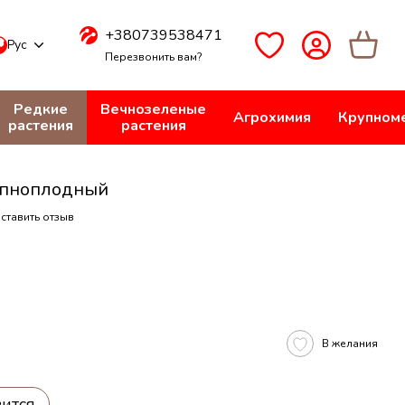
+380739538471
Рус
Перезвонить вам?
Редкие
Вечнозеленые
Агрохимия
Крупном
растения
растения
упноплодный
ставить отзыв
В желания
вится