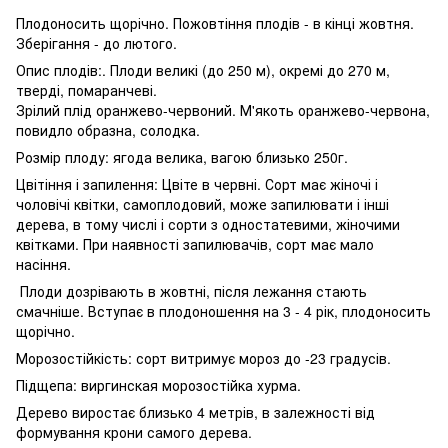
Плодоносить щорічно. Пожовтіння плодів - в кінці жовтня.
Зберігання - до лютого.
Опис плодів:. Плоди великі (до 250 м), окремі до 270 м,
тверді, помаранчеві.
Зрілий плід оранжево-червоний. М'якоть оранжево-червона,
повидло образна, солодка.
Розмір плоду: ягода велика, вагою близько 250г.
Цвітіння і запилення: Цвіте в червні. Сорт має жіночі і
чоловічі квітки, самоплодовий, може запилювати і інші
дерева, в тому числі і сорти з одностатевими, жіночими
квітками. При наявності запилювачів, сорт має мало
насіння.
Плоди дозрівають в жовтні, після лежання стають
смачніше. Вступає в плодоношення на 3 - 4 рік, плодоносить
щорічно.
Морозостійкість: сорт витримує мороз до -23 градусів.
Підщепа: виргинская морозостійка хурма.
Дерево виростає близько 4 метрів, в залежності від
формування крони самого дерева.