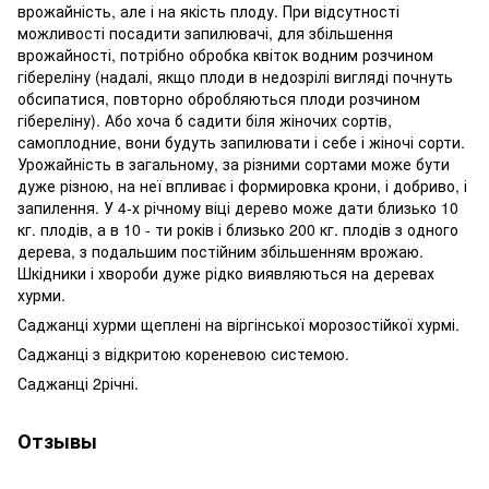
врожайність, але і на якість плоду. При відсутності
можливості посадити запилювачі, для збільшення
врожайності, потрібно обробка квіток водним розчином
гібереліну (надалі, якщо плоди в недозрілі вигляді почнуть
обсипатися, повторно обробляються плоди розчином
гібереліну). Або хоча б садити біля жіночих сортів,
самоплодние, вони будуть запилювати і себе і жіночі сорти.
Урожайність в загальному, за різними сортами може бути
дуже різною, на неї впливає і формировка крони, і добриво, і
запилення. У 4-х річному віці дерево може дати близько 10
кг. плодів, а в 10 - ти років і близько 200 кг. плодів з одного
дерева, з подальшим постійним збільшенням врожаю.
Шкідники і хвороби дуже рідко виявляються на деревах
хурми.
Саджанці хурми щеплені на віргінської морозостійкої хурмі.
Саджанці з відкритою кореневою системою.
Саджанці 2річні.
Отзывы