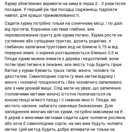
Хурму обов'язково вкривати на зиму в перші 2 - 3 роки після
посадки. У перший рік при посадці саджанець підрізати
навпіл, для кращої приживлюваності.
Садити хурму потрібно тільки на сонячному місці, і по далі
від протягів. Коренева система глибока, але
перезволоження грунту для хурми погано. Хурма росте на
суглинних або супіщаних грунтах, досить родючих, з
глибиною залягання ґрунтових вод не ближче 0,75 м від
поверхні землі, її коріння розташовуються близько 0,5 м.
Плоди хурми можна знімати з дерева і недоспелий, вони
потім пристигаючі в лежанні, але якість тоді будить гірше.
Квітки у хурми бувають трьох типів: жіночі, чоловічі та
двостатеві. Самоплодние сорти (у яких квітки відразу і
жіночі і чоловічі) плодоносять і без чоловічого запилювачі,
але з ним урожай вище. Слід мати на увазі, що запилення
(чоловічими квітами жіночі) істотно позначається на
консистенції м'якоті плоду і її смакові якості. Плоди, які
містять насіння, набагато смачніше безнасінних. Для
запліднення жіночих квіток хурми, потрібно максимум на 8 -
9 дерев з жіночими квітками садити одне чоловіче рослина,
або хоча б самоплодние сорти, на них вже будуть чоловічі
квітки. Цей метод будить добре впливати не тільки на