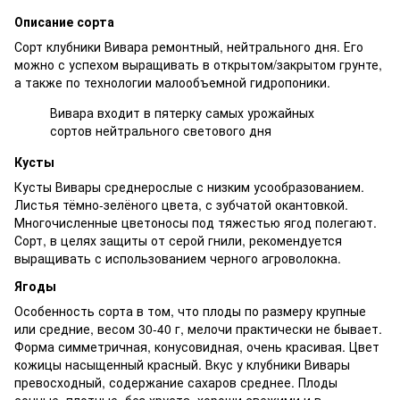
Описание сорта
Сорт клубники Вивара ремонтный, нейтрального дня. Его
можно с успехом выращивать в открытом/закрытом грунте,
а также по технологии малообъемной гидропоники.
Вивара входит в пятерку самых урожайных
сортов нейтрального светового дня
Кусты
Кусты Вивары среднерослые с низким усообразованием.
Листья тёмно-зелёного цвета, с зубчатой окантовкой.
Многочисленные цветоносы под тяжестью ягод полегают.
Сорт, в целях защиты от серой гнили, рекомендуется
выращивать с использованием черного агроволокна.
Ягоды
Особенность сорта в том, что плоды по размеру крупные
или средние, весом 30-40 г, мелочи практически не бывает.
Форма симметричная, конусовидная, очень красивая. Цвет
кожицы насыщенный красный. Вкус у клубники Вивары
превосходный, содержание сахаров среднее. Плоды
сочные, плотные, без хруста, хороши свежими и в