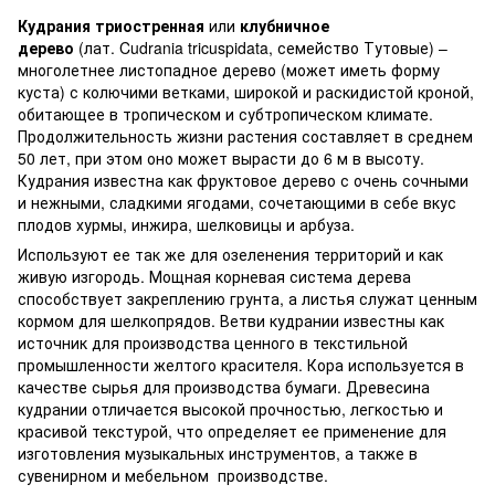
Кудрания триостренная
или
клубничное
дерево
(лат. Cudrania tricuspidata, семейство Тутовые) –
многолетнее листопадное дерево (может иметь форму
куста) с колючими ветками, широкой и раскидистой кроной,
обитающее в тропическом и субтропическом климате.
Продолжительность жизни растения составляет в среднем
50 лет, при этом оно может вырасти до 6 м в высоту.
Кудрания известна как фруктовое дерево с очень сочными
и нежными, сладкими ягодами, сочетающими в себе вкус
плодов хурмы, инжира, шелковицы и арбуза.
Используют ее так же для озеленения территорий и как
живую изгородь. Мощная корневая система дерева
способствует закреплению грунта, а листья служат ценным
кормом для шелкопрядов. Ветви кудрании известны как
источник для производства ценного в текстильной
промышленности желтого красителя. Кора используется в
качестве сырья для производства бумаги. Древесина
кудрании отличается высокой прочностью, легкостью и
красивой текстурой, что определяет ее применение для
изготовления музыкальных инструментов, а также в
сувенирном и мебельном производстве.