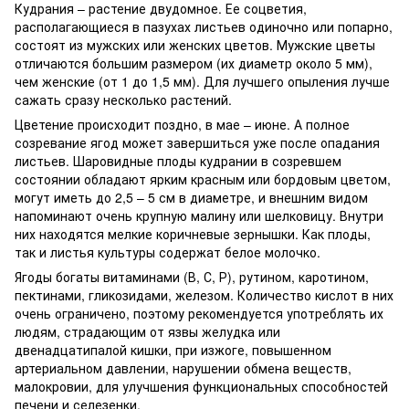
Кудрания – растение двудомное. Ее соцветия,
располагающиеся в пазухах листьев одиночно или попарно,
состоят из мужских или женских цветов. Мужские цветы
отличаются большим размером (их диаметр около 5 мм),
чем женские (от 1 до 1,5 мм). Для лучшего опыления лучше
сажать сразу несколько растений.
Цветение происходит поздно, в мае – июне. А полное
созревание ягод может завершиться уже после опадания
листьев. Шаровидные плоды кудрании в созревшем
состоянии обладают ярким красным или бордовым цветом,
могут иметь до 2,5 – 5 см в диаметре, и внешним видом
напоминают очень крупную малину или шелковицу. Внутри
них находятся мелкие коричневые зернышки. Как плоды,
так и листья культуры содержат белое молочко.
Ягоды богаты витаминами (В, С, Р), рутином, каротином,
пектинами, гликозидами, железом. Количество кислот в них
очень ограничено, поэтому рекомендуется употреблять их
людям, страдающим от язвы желудка или
двенадцатипалой кишки, при изжоге, повышенном
артериальном давлении, нарушении обмена веществ,
малокровии, для улучшения функциональных способностей
печени и селезенки.