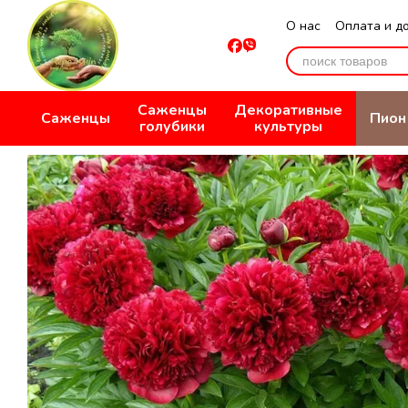
Перейти к основному контенту
О нас
Оплата и д
Отзывы о магази
Саженцы
Декоративные
Саженцы
Пион
голубики
культуры