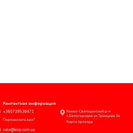
Контактная информация
+380739538471
Киево-Святошинский р-н
с.Белогородка ул.Троицкая 3а
Перезвонить вам?
Карта проезда
sale@knip.com.ua