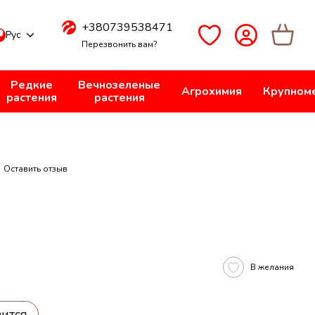
+380739538471
Рус
Перезвонить вам?
Редкие
Вечнозеленые
Агрохимия
Крупном
растения
растения
Оставить отзыв
В желания
вится