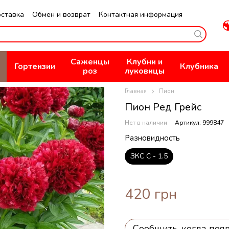
оставка
Обмен и возврат
Контактная информация
не
Публичная оферта
Политика конфиденциальности
Саженцы
Клубни и
Гортензии
Клубника
роз
луковицы
Главная
Пион
Пион Ред Грейс
Нет в наличии
Артикул: 999847
Разновидность
ЗКС С - 1.5
420 грн
Сообщить, когда поя