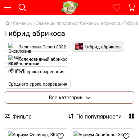
Саженцы
Саженцы плодовых
Саженцы абрикоса
Гибрид
Гибрид абрикоса
Эксклюзив Сезон 2022
Гибрид абрикоса
Колоновидный абрикос
Раннего срока созревания
Среднего срока созревания
Позднего срока созревания
Комплекты абрикоса
Все категории
Фильтр
По популярности