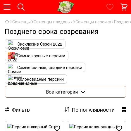
Саженцы
Саженцы плодовых
Саженцы персика
Позднег
Позднего срока созревания
Эксклюзив Сезон 2022
Самые крупные персики
Самые сочные, сладкие персики
Колоновидные персики
Раннего срока созревания
Все категории
Среднего срока созревания
Фильтр
По популярности
Позднего срока созревания
Комплекты персиков